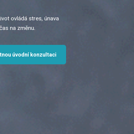
vot ovládá stres, únava
e čas na změnu.
atnou úvodní konzultaci