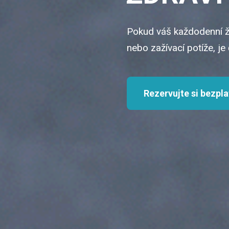
Pokud váš každodenní ži
nebo zažívací potíže, j
Rezervujte si bezpl